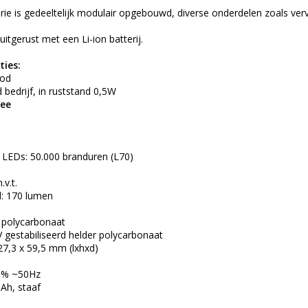
ie is gedeeltelijk modulair opgebouwd, diverse onderdelen zoals verva
itgerust met een Li-ion batterij.
ties:
ood
bedrijf, in ruststand 0,5W
ee
e LEDs: 50.000 branduren (L70)
.v.t.
: 170 lumen
s polycarbonaat
 gestabiliseerd helder polycarbonaat
27,3 x 59,5 mm (lxhxd)
10% ~50Hz
5Ah, staaf