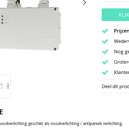
KLI
Prijze
Wederv
Nog ge
Groter
Klante
Deel dit pro
E
odverlichting geschikt als noodverlichting / antipaniek verlichting.