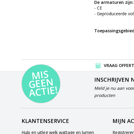
De armaturen zijn:
- CE
- Geproduceerde vo
Toepassingsgebied
VRAAG OFFERT
MI
S
G
E
E
A
C
TI
N
INSCHRIJVEN 
E!
Meld je nu aan voor
producten
KLANTENSERVICE
MIJN A
Hulp en uitleg welk wattage en lumen
Registrere