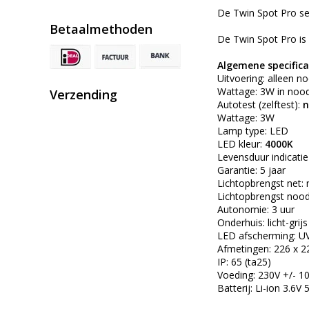
De Twin Spot Pro ser
Betaalmethoden
De Twin Spot Pro is u
Algemene specifica
Uitvoering: alleen n
Wattage: 3W in nood 
Verzending
Autotest (zelftest):
n
Wattage: 3W
Lamp type: LED
LED kleur:
4000K
Levensduur indicati
Garantie: 5 jaar
Lichtopbrengst net: n
Lichtopbrengst nood
Autonomie: 3 uur
Onderhuis: licht-grij
LED afscherming: UV
Afmetingen: 226 x 2
IP: 65 (ta25)
Voeding: 230V +/- 
Batterij: Li-ion 3.6V 