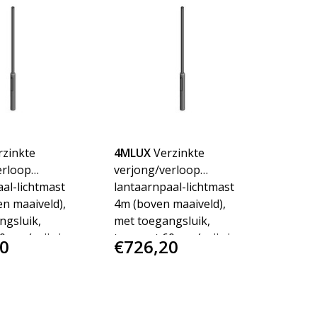
rzinkte
4MLUX
Verzinkte
erloop
verjong/verloop
al-lichtmast
lantaarnpaal-lichtmast
n maaiveld),
4m (boven maaiveld),
ngsluik,
met toegangsluik,
0mm (prijs is
topmaat 60mm (prijs is
0
€726,20
endkosten)
incl. verzendkosten)