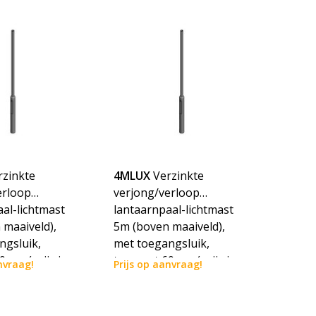
rzinkte
4MLUX
Verzinkte
erloop
verjong/verloop
al-lichtmast
lantaarnpaal-lichtmast
 maaiveld),
5m (boven maaiveld),
ngsluik,
met toegangsluik,
0mm (prijs is
topmaat 60mm (prijs is
nvraag!
Prijs op aanvraag!
endkosten)
incl. verzendkosten)