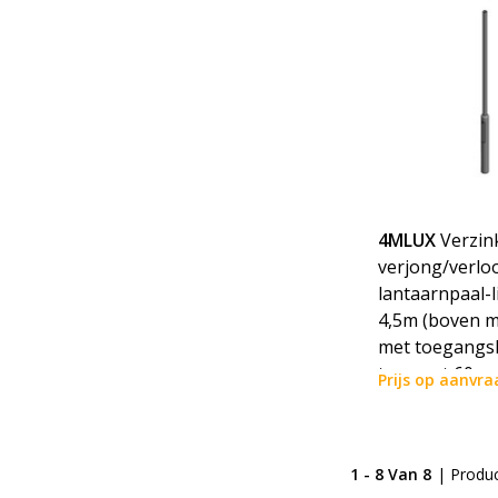
4MLUX
Verzin
verjong/verlo
lantaarnpaal-l
4,5m (boven m
met toegangsl
topmaat 60mm 
Prijs op aanvra
incl. verzendk
1 - 8 Van 8
| Produ