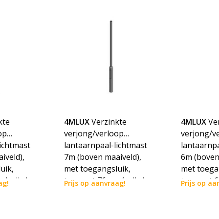
kte
4MLUX
Verzinkte
4MLUX
Ve
op
verjong/verloop
verjong/v
ichtmast
lantaarnpaal-lichtmast
lantaarnpa
iveld),
7m (boven maaiveld),
6m (boven
uik,
met toegangsluik,
met toega
(prijs is
topmaat 76mm (prijs is
topmaat 6
ag!
Prijs op aanvraag!
Prijs op aa
osten)
incl. verzendkosten)
incl. verz