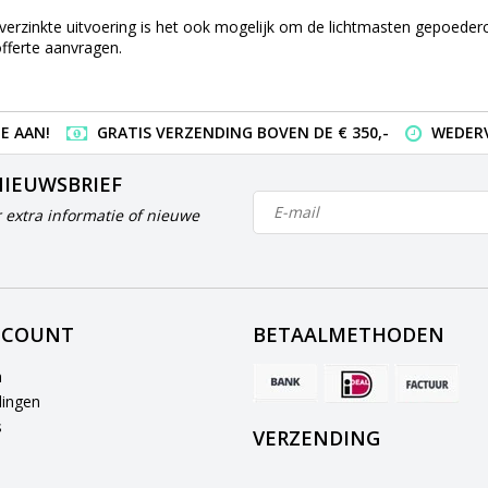
erzinkte uitvoering is het ook mogelijk om de lichtmasten gepoedercoa
fferte aanvragen.
E AAN!
GRATIS VERZENDING BOVEN DE € 350,-
WEDERV
NIEUWSBRIEF
 extra informatie of nieuwe
CCOUNT
BETAALMETHODEN
n
lingen
s
VERZENDING