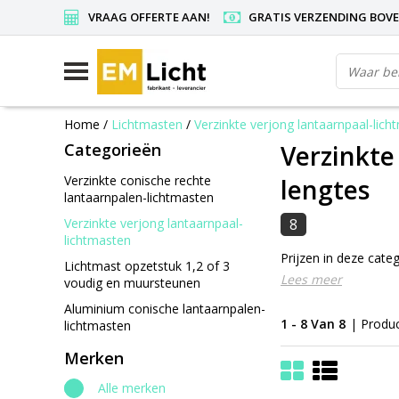
VRAAG OFFERTE AAN!
GRATIS VERZENDING BOVEN
Home
/
Lichtmasten
/
Verzinkte verjong lantaarnpaal-lich
Categorieën
Verzinkte
Verzinkte conische rechte
lengtes
lantaarnpalen-lichtmasten
Verzinkte verjong lantaarnpaal-
8
lichtmasten
Prijzen in deze categ
Lichtmast opzetstuk 1,2 of 3
Lees meer
voudig en muursteunen
Aluminium conische lantaarnpalen-
1 - 8 Van 8
| Produ
lichtmasten
Merken
Alle merken