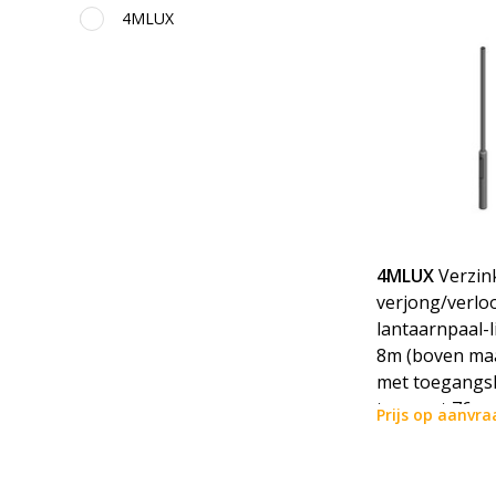
4MLUX
4MLUX
Verzin
verjong/verlo
lantaarnpaal-l
8m (boven maa
met toegangsl
topmaat 76mm 
Prijs op aanvra
incl. verzendk