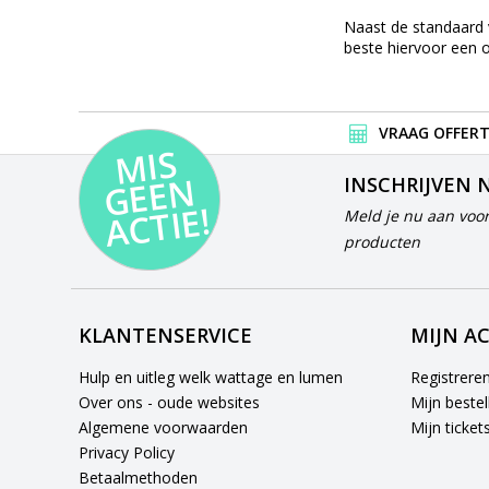
Naast de standaard v
beste hiervoor een o
VRAAG OFFERT
MI
S
G
E
E
A
C
TI
N
INSCHRIJVEN 
E!
Meld je nu aan voor
producten
KLANTENSERVICE
MIJN A
Hulp en uitleg welk wattage en lumen
Registrere
Over ons - oude websites
Mijn bestel
Algemene voorwaarden
Mijn ticket
Privacy Policy
Betaalmethoden