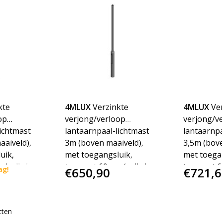
kte
4MLUX
Verzinkte
4MLUX
Ve
op
verjong/verloop
verjong/v
ichtmast
lantaarnpaal-lichtmast
lantaarnpa
aaiveld),
3m (boven maaiveld),
3,5m (bove
uik,
met toegangsluik,
met toega
(prijs is
topmaat 60mm (prijs is
topmaat 6
ag!
€650,90
€721,6
osten)
incl. verzendkosten)
incl. verz
cten