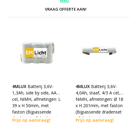
VRAAG OFFERTE AAN!
4MLUX
Batterij 3,6V-
4MLUX
Batterij 3,6V-
1,3Ah, side by side, AA
4,0Ah, staaf, 4/3 A cel,
cel, NiMH, afmetingen: L
NiMH, afmetingen: Ø 18
39 x H 50mm, met
x H 201mm, met faston
faston (Bijpassende
(Bijpassende dradenset
dradenset of dradenset
of dradenset met
Prijs op aanvraag!
Prijs op aanvraag!
met connector dienen
connector dienen los
los erbij besteld te
erbij besteld te worden)