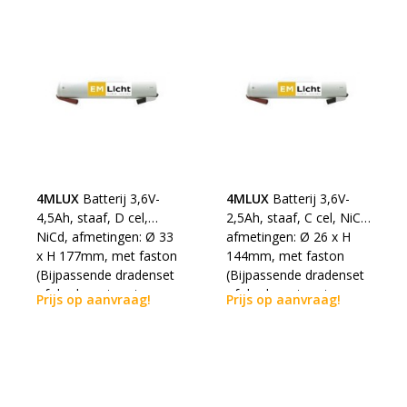
worden)
4MLUX
Batterij 3,6V-
4MLUX
Batterij 3,6V-
4,5Ah, staaf, D cel,
2,5Ah, staaf, C cel, NiCd,
NiCd, afmetingen: Ø 33
afmetingen: Ø 26 x H
x H 177mm, met faston
144mm, met faston
(Bijpassende dradenset
(Bijpassende dradenset
of dradenset met
of dradenset met
Prijs op aanvraag!
Prijs op aanvraag!
connector dienen los
connector dienen los
erbij besteld te worden)
erbij besteld te worden)