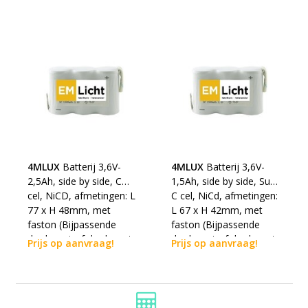
los erbij besteld te
los erbij besteld te
worden)
worden)
4MLUX
Batterij 3,6V-
4MLUX
Batterij 3,6V-
2,5Ah, side by side, C
1,5Ah, side by side, Sub
cel, NiCD, afmetingen: L
C cel, NiCd, afmetingen:
77 x H 48mm, met
L 67 x H 42mm, met
faston (Bijpassende
faston (Bijpassende
dradenset of dradenset
dradenset of dradenset
Prijs op aanvraag!
Prijs op aanvraag!
met connector dienen
met connector dienen
los erbij besteld te
los erbij besteld te
worden)
worden)