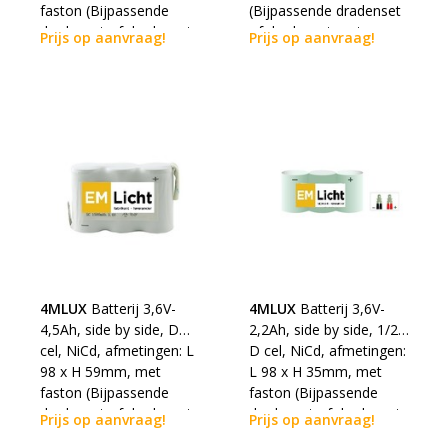
faston (Bijpassende
(Bijpassende dradenset
dradenset of dradenset
of dradenset met
Prijs op aanvraag!
Prijs op aanvraag!
met connector dienen
connector dienen los
los erbij besteld te
erbij besteld te worden)
worden)
4MLUX
Batterij 3,6V-
4MLUX
Batterij 3,6V-
4,5Ah, side by side, D
2,2Ah, side by side, 1/2
cel, NiCd, afmetingen: L
D cel, NiCd, afmetingen:
98 x H 59mm, met
L 98 x H 35mm, met
faston (Bijpassende
faston (Bijpassende
dradenset of dradenset
dradenset of dradenset
Prijs op aanvraag!
Prijs op aanvraag!
met connector dienen
met connector dienen