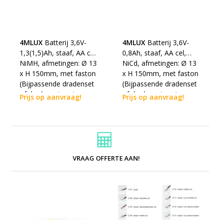
4MLUX
Batterij 3,6V-
4MLUX
Batterij 3,6V-
1,3(1,5)Ah, staaf, AA cel,
0,8Ah, staaf, AA cel,
NiMH, afmetingen: Ø 13
NiCd, afmetingen: Ø 13
x H 150mm, met faston
x H 150mm, met faston
(Bijpassende dradenset
(Bijpassende dradenset
of dradenset met
of dradenset met
Prijs op aanvraag!
Prijs op aanvraag!
connector dienen los
connector dienen los
erbij besteld te worden)
erbij besteld te worden)
VRAAG OFFERTE AAN!