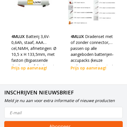
4MLUX
Batterij 3,6V-
4MLUX
Dradenset met
0,6Ah, staaf, AAA
of zonder connector,
cel,NiMH, afmetingen: Ø
passen op alle
10,5 x H 133,5mm, met
aangeboden batterijen-
faston (Bijpassende
accupacks (keuze
dradenset of dradenset
maken voor uitvoering)
Prijs op aanvraag!
Prijs op aanvraag!
met connector dienen
los erbij besteld te
worden)
INSCHRIJVEN NIEUWSBRIEF
Meld je nu aan voor extra informatie of nieuwe producten
Abonneer