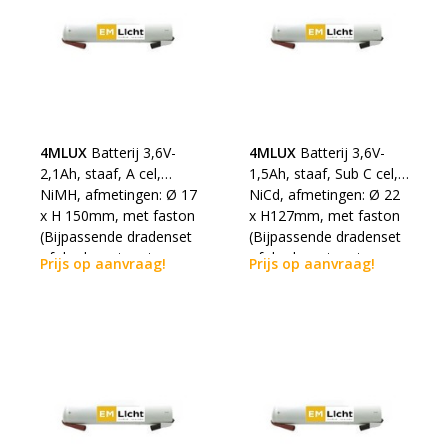
4MLUX
Batterij 3,6V-
4MLUX
Batterij 3,6V-
2,1Ah, staaf, A cel,
1,5Ah, staaf, Sub C cel,
NiMH, afmetingen: Ø 17
NiCd, afmetingen: Ø 22
x H 150mm, met faston
x H127mm, met faston
(Bijpassende dradenset
(Bijpassende dradenset
of dradenset met
of dradenset met
Prijs op aanvraag!
Prijs op aanvraag!
connector dienen los
connector dienen los
erbij besteld te worden)
erbij besteld te worden)