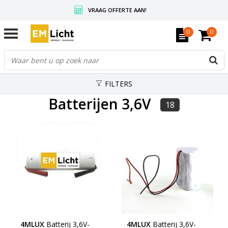
VRAAG OFFERTE AAN!
GRATIS VERZENDING BOVEN DE € 350,-
0
0
WEDERVERKOPERS KRIJGEN ALTIJD KORTING, INFORMEER!
FILTERS
Batterijen 3,6V
18
4MLUX
Batterij 3,6V-
4MLUX
Batterij 3,6V-