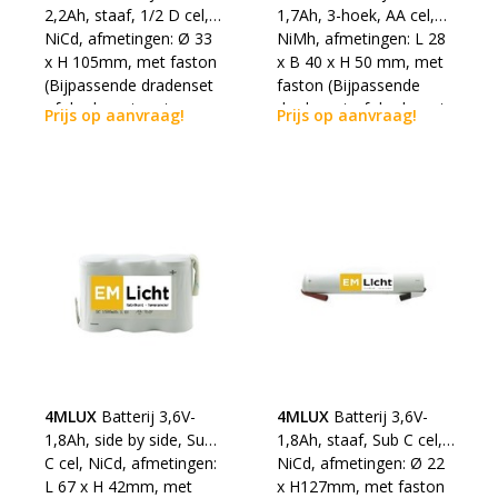
2,2Ah, staaf, 1/2 D cel,
1,7Ah, 3-hoek, AA cel,
NiCd, afmetingen: Ø 33
NiMh, afmetingen: L 28
x H 105mm, met faston
x B 40 x H 50 mm, met
(Bijpassende dradenset
faston (Bijpassende
of dradenset met
dradenset of dradenset
Prijs op aanvraag!
Prijs op aanvraag!
connector dienen los
met connector dienen
erbij besteld te worden)
los erbij besteld te
worden)
4MLUX
Batterij 3,6V-
4MLUX
Batterij 3,6V-
1,8Ah, side by side, Sub
1,8Ah, staaf, Sub C cel,
C cel, NiCd, afmetingen:
NiCd, afmetingen: Ø 22
L 67 x H 42mm, met
x H127mm, met faston