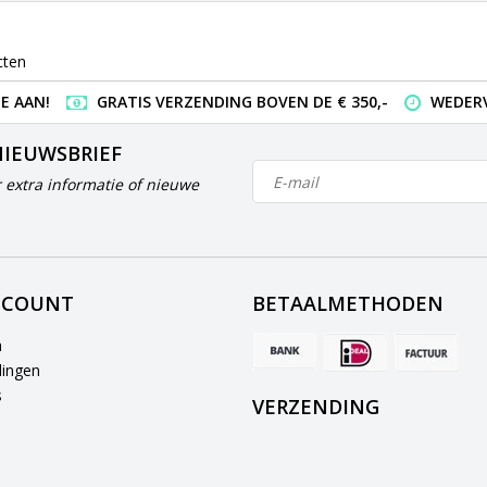
cten
E AAN!
GRATIS VERZENDING BOVEN DE € 350,-
WEDERV
NIEUWSBRIEF
 extra informatie of nieuwe
CCOUNT
BETAALMETHODEN
n
lingen
s
VERZENDING