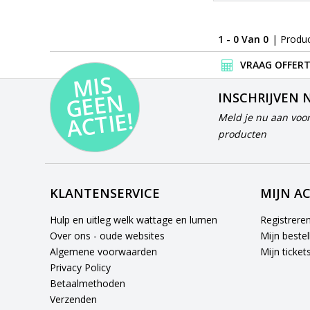
1 - 0 Van 0
| Produ
VRAAG OFFERT
MI
S
G
E
E
A
C
TI
N
INSCHRIJVEN 
E!
Meld je nu aan voor
producten
KLANTENSERVICE
MIJN A
Hulp en uitleg welk wattage en lumen
Registrere
Over ons - oude websites
Mijn bestel
Algemene voorwaarden
Mijn ticket
Privacy Policy
Betaalmethoden
Verzenden