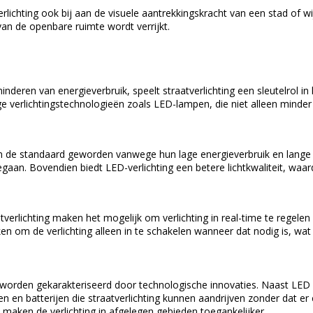
lichting ook bij aan de visuele aantrekkingskracht van een stad of wij
van de openbare ruimte wordt verrijkt.
ren van energieverbruik, speelt straatverlichting een sleutelrol in 
ge verlichtingstechnologieën zoals LED-lampen, die niet alleen minde
n de standaard geworden vanwege hun lage energieverbruik en lange 
gaan. Bovendien biedt LED-verlichting een betere lichtkwaliteit, waar
tverlichting maken het mogelijk om verlichting in real-time te regele
om de verlichting alleen in te schakelen wanneer dat nodig is, wat le
er worden gekarakteriseerd door technologische innovaties. Naast LE
en batterijen die straatverlichting kunnen aandrijven zonder dat er e
maken de verlichting in afgelegen gebieden toegankelijker.