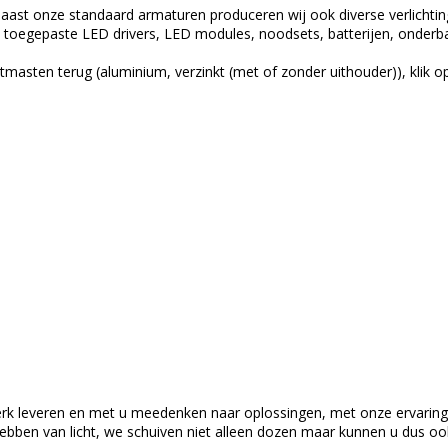
 naast onze standaard armaturen produceren wij ook diverse verlichting
toegepaste LED drivers, LED modules, noodsets, batterijen, onderbak
tmasten terug (aluminium, verzinkt (met of zonder uithouder)), klik o
rk leveren en met u meedenken naar oplossingen, met onze ervaring 
hebben van licht, we schuiven niet alleen dozen maar kunnen u dus ook