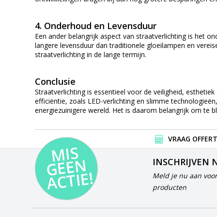
4.
Onderhoud en Levensduur
Een ander belangrijk aspect van straatverlichting is het 
langere levensduur dan traditionele gloeilampen en vere
straatverlichting in de lange termijn.
Conclusie
Straatverlichting is essentieel voor de veiligheid, esthe
efficiëntie, zoals LED-verlichting en slimme technologieë
energiezuinigere wereld. Het is daarom belangrijk om te b
VRAAG OFFERT
MI
S
G
E
E
A
C
TI
N
INSCHRIJVEN 
E!
Meld je nu aan voor
producten