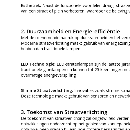
Esthetiek:
Naast de functionele voordelen draagt straatver
van een straat of plein verbeteren, waardoor de beleving 
2.
Duurzaamheid en Energie-efficiëntie
Met de toenemende nadruk op duurzaamheid en het verminde
Moderne straatverlichting maakt gebruik van energiezuini
hebben dan traditionele lampen.
LED Technologie:
LED-stratenlampen zijn de laatste jare
traditionele gloeilampen en kunnen tot 25 keer langer mee
overmatige energieverspilling.
Slimme Straatverlichting:
Innovaties zoals slimme straa
Deze technologie maakt gebruik van sensoren en netwerken 
3.
Toekomst van Straatverlichting
De toekomst van straatverlichting zal ongetwijfeld verd
ontwikkelingen onderzocht op het gebied van zonnepanelen 
ontwikkelingen dragen bij aan nog grotere besparingen en 