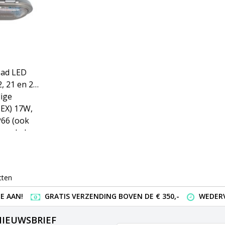
ad LED
2, 21 en 22
lige
TEX) 17W,
(ook
rood glas
 110-240
0VAC/DC of
cten
E AAN!
GRATIS VERZENDING BOVEN DE € 350,-
WEDERV
NIEUWSBRIEF