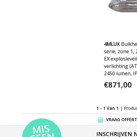
4MLUX
Bulkhe
serie, zone 1, 
EX explosievei
verlichting (A
2450 lumen, IP66 
met groen en 
€871,00
verkrijgbaar),
VAC/DC, 48-9
24 VDC
1 - 1 Van 1
| Produ
VRAAG OFFERT
MI
S
G
E
E
A
C
TI
INSCHRIJVEN 