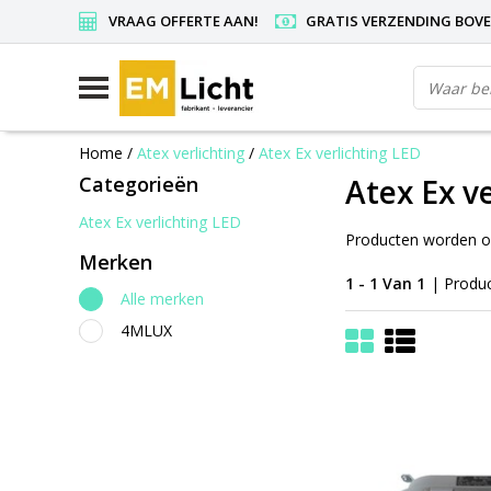
VRAAG OFFERTE AAN!
GRATIS VERZENDING BOVEN
Home
/
Atex verlichting
/
Atex Ex verlichting LED
Categorieën
Atex Ex v
Atex Ex verlichting LED
Producten worden op 
Merken
1 - 1 Van 1
| Produ
Alle merken
4MLUX