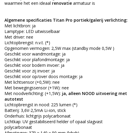
waarmee het een ideaal
renovatie
armatuur is
Algemene specificaties Titan Pro portiek/galerij verlichting:
Met lichtbron: ja
Lamptype: LED uitwisselbaar
Met driver: nee
Lichtopbrengst: n.v.t. (*)
Opgenomen vermogen: 2,5W max (standby mode 0,5W )
Geschikt voor wandmontage: ja
Geschikt voor plafondmontage: ja
Geschikt voor bodem invoer: ja
Geschikt voor zij invoer: ja
Geschikt voor op/over doos montage: ja
Met lichtsensor (+0,5W): nee
Met bewegingssensor (+1W): nee
Met noodverlichting: (+1,5W):
ja, alleen NOOD uitvoering met
autotest
Lichtopbrengst in nood: 225 lumen (*)
Batterij: 3,6V-2,5mA Li-ion, stick
Onderhuis: lichtgrijs polycarbonaat
Lichtkap: UV gestabiliseerd helder of opaal slagvast
polycarbonaat
Afmetingen: 370 x 140 x 90 mm (lxbxh)