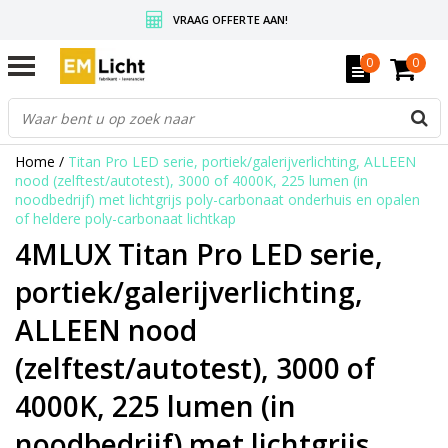
VRAAG OFFERTE AAN!
GRATIS VERZENDING BOVEN DE € 350,-
0
0
WEDERVERKOPERS KRIJGEN ALTIJD KORTING, INFORMEER!
Home
/
Titan Pro LED serie, portiek/galerijverlichting, ALLEEN
nood (zelftest/autotest), 3000 of 4000K, 225 lumen (in
noodbedrijf) met lichtgrijs poly-carbonaat onderhuis en opalen
of heldere poly-carbonaat lichtkap
4MLUX Titan Pro LED serie,
portiek/galerijverlichting,
ALLEEN nood
(zelftest/autotest), 3000 of
4000K, 225 lumen (in
noodbedrijf) met lichtgrijs