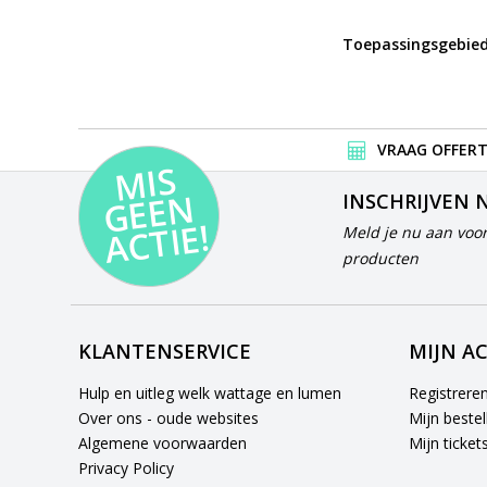
Toepassingsgebied
VRAAG OFFERT
MI
S
G
E
E
A
C
TI
N
INSCHRIJVEN 
E!
Meld je nu aan voor
producten
KLANTENSERVICE
MIJN A
Hulp en uitleg welk wattage en lumen
Registrere
Over ons - oude websites
Mijn bestel
Algemene voorwaarden
Mijn ticket
Privacy Policy