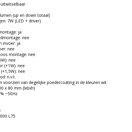
uitwisselbaar
 lumen (up en down totaal)
: 7W (LED + driver)
montage: ja
ondmontage: nee
 invoer: ja
oer: nee
 doos montage: nee
5W): nee
r (+1W): nee
 (+1,5W): nee
d: n.v.t.
 voorzien van degelijke poedercoating in de kleuren wit
00 x 80 mm (lxbxh)
10% ~50Hz
0
.000 L75