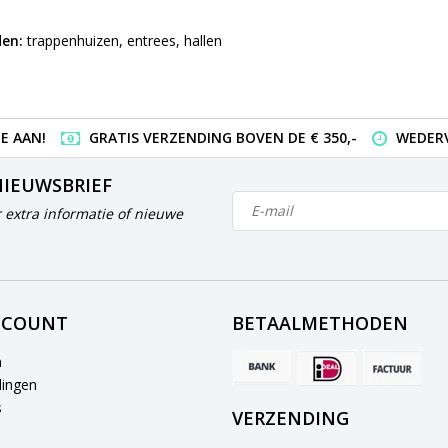
en:
trappenhuizen, entrees, hallen
E AAN!
GRATIS VERZENDING BOVEN DE € 350,-
WEDERV
NIEUWSBRIEF
 extra informatie of nieuwe
CCOUNT
BETAALMETHODEN
n
lingen
s
VERZENDING