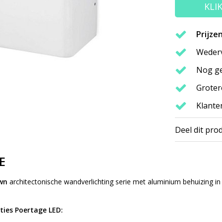
KLI
Prijze
Wederv
Nog ge
Groter
Klante
Deel dit pro
E
wn
architectonische wandverlichting serie met aluminium behuizing in 
ties Poertage LED: