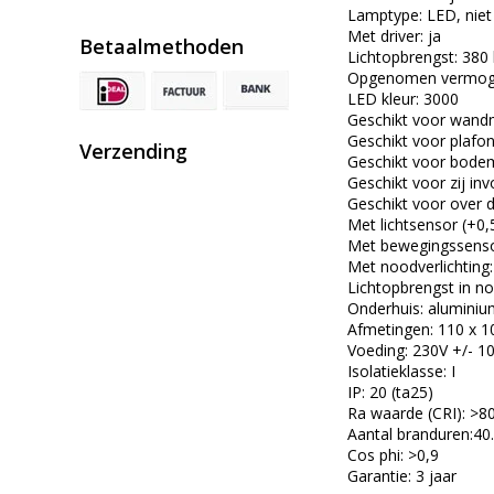
Lamptype: LED, niet 
Met driver: ja
Betaalmethoden
Lichtopbrengst: 380
Opgenomen vermogen
LED kleur: 3000
Geschikt voor wand
Geschikt voor plaf
Verzending
Geschikt voor bodem
Geschikt voor zij inv
Geschikt voor over
Met lichtsensor (+0,
Met bewegingssenso
Met noodverlichting:
Lichtopbrengst in noo
Onderhuis: aluminium
Afmetingen: 110 x 1
Voeding: 230V +/- 
Isolatieklasse: I
IP: 20 (ta25)
Ra waarde (CRI): >8
Aantal branduren:40
Cos phi: >0,9
Garantie: 3 jaar