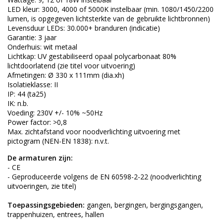
LED kleur: 3000, 4000 of 5000K instelbaar (min. 1080/1450/2200
lumen, is opgegeven lichtsterkte van de gebruikte lichtbronnen)
Levensduur LEDs: 30.000+ branduren (indicatie)
Garantie: 3 jaar
Onderhuis: wit metaal
Lichtkap: UV gestabiliseerd opaal polycarbonaat 80%
lichtdoorlatend (zie titel voor uitvoering)
Afmetingen: Ø 330 x 111mm (dia.xh)
Isolatieklasse: II
IP: 44 (ta25)
IK: n.b.
Voeding: 230V +/- 10% ~50Hz
Power factor: >0,8
Max. zichtafstand voor noodverlichting uitvoering met
pictogram (NEN-EN 1838): n.v.t.
De armaturen zijn:
- CE
- Geproduceerde volgens de EN 60598-2-22 (noodverlichting
uitvoeringen, zie titel)
Toepassingsgebieden:
gangen, bergingen, bergingsgangen,
trappenhuizen, entrees, hallen