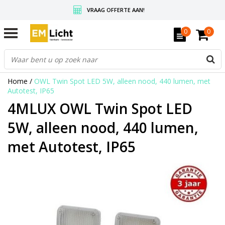
VRAAG OFFERTE AAN!
GRATIS VERZENDING BOVEN DE € 350,-
0
0
WEDERVERKOPERS KRIJGEN ALTIJD KORTING, INFORMEER!
Home
/
OWL Twin Spot LED 5W, alleen nood, 440 lumen, met
Autotest, IP65
4MLUX OWL Twin Spot LED
5W, alleen nood, 440 lumen,
met Autotest, IP65