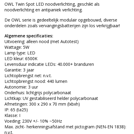
OWL Twin Spot LED noodverlichting, geschikt als
noodverlichting en antipaniek verlichting.
De OWL serie is gedeeltelijk modulair opgebouwd, diverse
onderdelen zoals vervangingsbatterijen zijn los verkrijgbaar!
Algemene specificaties:
Uitvoering: alleen nood (met Autotest)
Wattage: 5W
Lamp type: LED
LED kleur: 6500K
Levensduur indicatie LEDs: 40.000+ branduren
Garantie: 3 jaar
Lichtopbrengst net: n.v.t.
Lichtopbrengst nood: 440 lumen
Autonomie: 3 uur
Onderhuis: lichtgrijs polycarbonaat
Lichtkap: UV gestabiliseerd helder polycarbonaat
Afmetingen: 300 x 290 x 70 mm (lxbxh)
IP: 65 (ta25)
Klasse: I
Voeding: 230V +/- 10% ~50Hz
Max. zicht- herkenningsafstand met pictogram (NEN-EN 1838):
n.v.t.