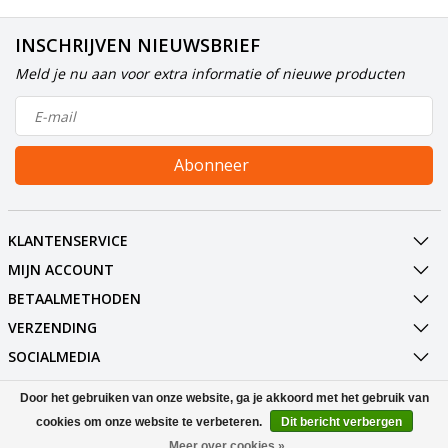
INSCHRIJVEN NIEUWSBRIEF
Meld je nu aan voor extra informatie of nieuwe producten
Abonneer
KLANTENSERVICE
MIJN ACCOUNT
BETAALMETHODEN
VERZENDING
SOCIALMEDIA
CONTACT
Door het gebruiken van onze website, ga je akkoord met het gebruik van
cookies om onze website te verbeteren.
Dit bericht verbergen
© Copyright 2026 EM Licht B.V.
Meer over cookies »