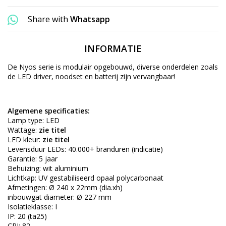
Share with
Whatsapp
INFORMATIE
De Nyos serie is
modulair
opgebouwd, diverse onderdelen zoals
de LED driver, noodset en batterij zijn vervangbaar!
Algemene specificaties:
Lamp type: LED
Wattage:
zie titel
LED kleur:
zie titel
Levensduur LEDs: 40.000+ branduren (indicatie)
Garantie: 5 jaar
Behuizing: wit aluminium
Lichtkap: UV gestabiliseerd opaal polycarbonaat
Afmetingen: Ø 240 x 22mm (dia.xh)
inbouwgat diameter: Ø 227 mm
Isolatieklasse: I
IP: 20 (ta25)
CRI: 82