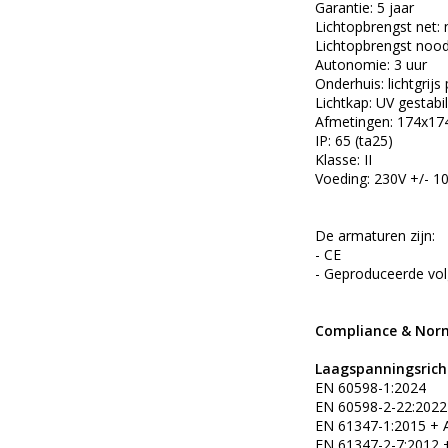
Garantie: 5 jaar
Lichtopbrengst net: n
Lichtopbrengst nood
Autonomie: 3 uur
Onderhuis: lichtgrij
Lichtkap: UV gestabi
Afmetingen: 174x174
IP: 65 (ta25)
Klasse: II
Voeding: 230V +/- 
De armaturen zijn:
- CE
- Geproduceerde vo
Compliance & Nor
Laagspanningsricht
EN 60598-1:2024
EN 60598-2-22:2022
EN 61347-1:2015 + 
EN 61347-2-7:2012 