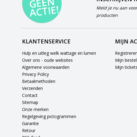
N
E!
Meld je nu aan voor
producten
KLANTENSERVICE
MIJN A
Hulp en uitleg welk wattage en lumen
Registrere
Over ons - oude websites
Mijn bestel
Algemene voorwaarden
Mijn ticket
Privacy Policy
Betaalmethoden
Verzenden
Contact
Sitemap
Onze merken
Regelgeving pictogrammen
Garantie
Retour