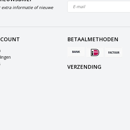
 extra informatie of nieuwe
CCOUNT
BETAALMETHODEN
n
lingen
s
VERZENDING