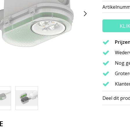
Artikelnumm
KLI
Prijze
Wederv
Nog ge
Groter
Klante
Deel dit pro
E