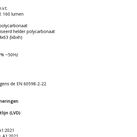
.v.t.
: 160 lumen
s polycarbonaat
liseerd helder polycarbonaat
x63 (lxbxh)
10% ~50Hz
lgens de EN 60598-2-22
meringen
lijn (LVD)
A1:2021
+ A1:2021