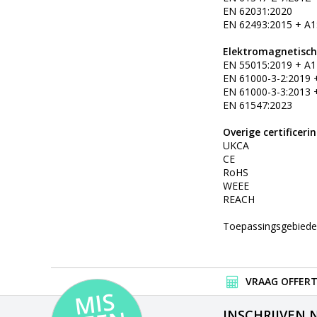
EN 62031:2020
EN 62493:2015 + A1
Elektromagnetische
EN 55015:2019 + A1
EN 61000-3-2:2019 
EN 61000-3-3:2013 
EN 61547:2023
Overige certificeri
UKCA
CE
RoHS
WEEE
REACH
Toepassingsgebieden:
VRAAG OFFERT
MI
S
G
E
E
A
C
TI
INSCHRIJVEN 