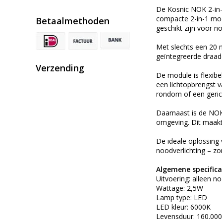
De Kosnic NOK 2-in-
compacte 2-in-1 mod
Betaalmethoden
geschikt zijn voor no
Met slechts een 20 m
geïntegreerde draad
Verzending
De module is flexibe
een lichtopbrengst v
rondom of een gerich
Daarnaast is de NOK 
omgeving. Dit maakt 
De ideale oplossing 
noodverlichting – z
Algemene specifica
Uitvoering: alleen n
Wattage: 2,5W
Lamp type: LED
LED kleur: 6000K
Levensduur: 160.00