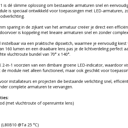
1 is dé slimme oplossing om bestaande armaturen snel en eenvoudig
ule is speciaal ontwikkeld voor toepassingen met LED-armaturen, zo
odverlichting.
m sparing in de zijkant van het armatuur creëer je direct een efficiën
doorvoer is koppeling met lineaire armaturen snel en zonder complex
l instelbaar via een praktische dipswitch, waarmee je eenvoudig kie
an 160 lumen en een draaibare lens pas je de lichtverdeling perfect a
te vluchtroute bundel van 70° x 140°.
2-in-1 voorzien van een dimbare groene LED-indicator, waardoor visu
de module niet alleen functioneel, maar ook geschikt voor toepassing
voor installateurs en projecten die bestaande verlichting snel, effic
onder complete armaturen te vervangen.
ties:
ood (met vluchtroute of openruimte lens)
0 (L80B10 @Ta 25 °C)