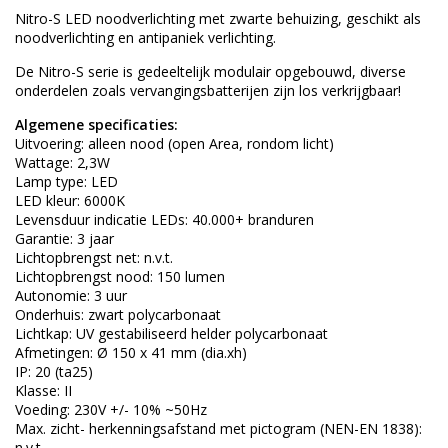
Nitro-S LED noodverlichting met zwarte behuizing, geschikt als
noodverlichting en antipaniek verlichting.
De Nitro-S serie is gedeeltelijk modulair opgebouwd, diverse
onderdelen zoals vervangingsbatterijen zijn los verkrijgbaar!
Algemene specificaties:
Uitvoering: alleen nood (open Area, rondom licht)
Wattage: 2,3W
Lamp type: LED
LED kleur: 6000K
Levensduur indicatie LEDs: 40.000+ branduren
Garantie: 3 jaar
Lichtopbrengst net: n.v.t.
Lichtopbrengst nood: 150 lumen
Autonomie: 3 uur
Onderhuis: zwart polycarbonaat
Lichtkap: UV gestabiliseerd helder polycarbonaat
Afmetingen: Ø 150 x 41 mm (dia.xh)
IP: 20 (ta25)
Klasse: II
Voeding: 230V +/- 10% ~50Hz
Max. zicht- herkenningsafstand met pictogram (NEN-EN 1838):
n.v.t.