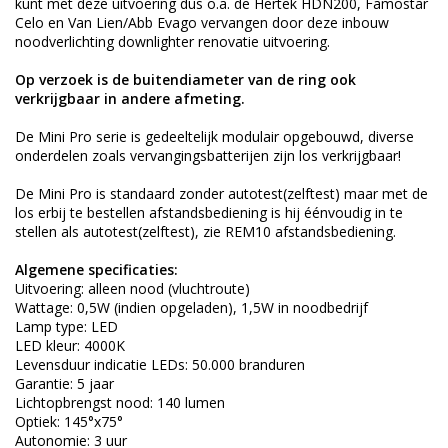
kunt met deze uitvoering dus o.a. de Hertek HDN200, Famostar
Celo en Van Lien/Abb Evago vervangen door deze inbouw
noodverlichting downlighter renovatie uitvoering.
Op verzoek is de buitendiameter van de ring ook
verkrijgbaar in andere afmeting.
De Mini Pro serie is gedeeltelijk modulair opgebouwd, diverse
onderdelen zoals vervangingsbatterijen zijn los verkrijgbaar!
De Mini Pro is standaard zonder autotest(zelftest) maar met de
los erbij te bestellen afstandsbediening is hij éénvoudig in te
stellen als autotest(zelftest), zie REM10 afstandsbediening.
Algemene specificaties:
Uitvoering: alleen nood (vluchtroute)
Wattage: 0,5W (indien opgeladen), 1,5W in noodbedrijf
Lamp type: LED
LED kleur: 4000K
Levensduur indicatie LEDs: 50.000 branduren
Garantie: 5 jaar
Lichtopbrengst nood: 140 lumen
Optiek: 145°x75°
Autonomie: 3 uur