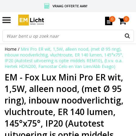
VRAAG OFFERTE AAN!
GRATIS VERZENDING BOVEN DE € 350,-
0
0
WEDERVERKOPERS KRIJGEN ALTIJD KORTING, INFORMEER!
Home
/
Mini Pro ER wit, 1,5W, alleen nood, (met Ø 95 ring),
inbouw noodverlichtig, vluchtroute, ER 140 lumen, 145°x75°,
IP20 (Autotest uitvoering is optie middels REM10), (t.v.v. o.a.
Hertek HDN200, Famostar Celo en Van Lien/Abb Evago)
EM - Fox Lux Mini Pro ER wit,
1,5W, alleen nood, (met Ø 95
ring), inbouw noodverlichtig,
vluchtroute, ER 140 lumen,
145°x75°, IP20 (Autotest
uitvoering is optie middels