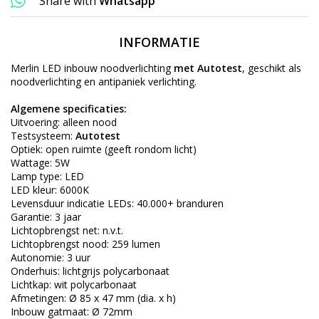
Share with
Whatsapp
INFORMATIE
Merlin LED inbouw noodverlichting
met Autotest
, geschikt als
noodverlichting en antipaniek verlichting.
Algemene specificaties:
Uitvoering: alleen nood
Testsysteem:
Autotest
Optiek: open ruimte (geeft rondom licht)
Wattage: 5W
Lamp type: LED
LED kleur: 6000K
Levensduur indicatie LEDs: 40.000+ branduren
Garantie: 3 jaar
Lichtopbrengst net: n.v.t.
Lichtopbrengst nood: 259 lumen
Autonomie: 3 uur
Onderhuis: lichtgrijs polycarbonaat
Lichtkap: wit polycarbonaat
Afmetingen: Ø 85 x 47 mm (dia. x h)
Inbouw gatmaat: Ø 72mm