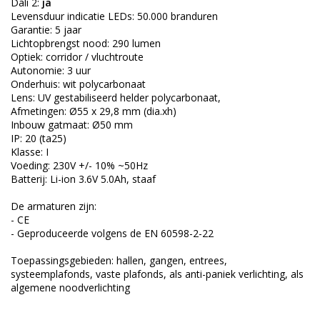
Dali 2:
ja
Levensduur indicatie LEDs: 50.000 branduren
Garantie: 5 jaar
Lichtopbrengst nood: 290 lumen
Optiek: corridor / vluchtroute
Autonomie: 3 uur
Onderhuis: wit polycarbonaat
Lens: UV gestabiliseerd helder polycarbonaat,
Afmetingen: Ø55 x 29,8 mm (dia.xh)
Inbouw gatmaat: Ø50 mm
IP: 20 (ta25)
Klasse: I
Voeding: 230V +/- 10% ~50Hz
Batterij: Li-ion 3.6V 5.0Ah, staaf
De armaturen zijn:
- CE
- Geproduceerde volgens de EN 60598-2-22
Toepassingsgebieden: hallen, gangen, entrees,
systeemplafonds, vaste plafonds, als anti-paniek verlichting, als
algemene noodverlichting