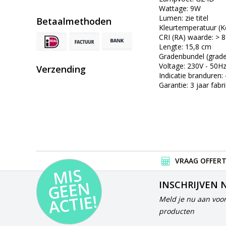
Wattage: 9W
Lumen: zie titel
Betaalmethoden
Kleurtemperatuur (Kel
CRI (RA) waarde: > 
Lengte: 15,8 cm
Gradenbundel (grade
Voltage: 230V - 50H
Verzending
Indicatie branduren:
Garantie: 3 jaar fabr
VRAAG OFFERT
MI
S
G
E
E
A
C
TI
N
INSCHRIJVEN 
E!
Meld je nu aan voor
producten