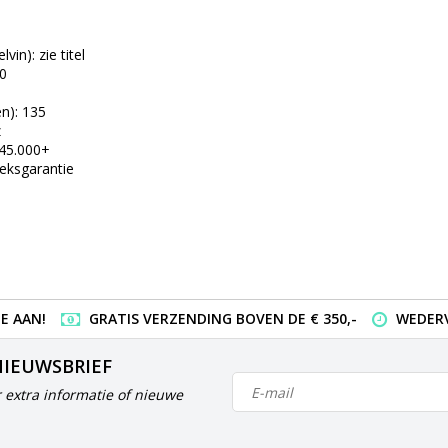
vin): zie titel
80
n): 135
z
 45.000+
ieksgarantie
E AAN!
GRATIS VERZENDING BOVEN DE € 350,-
WEDERV
NIEUWSBRIEF
 extra informatie of nieuwe