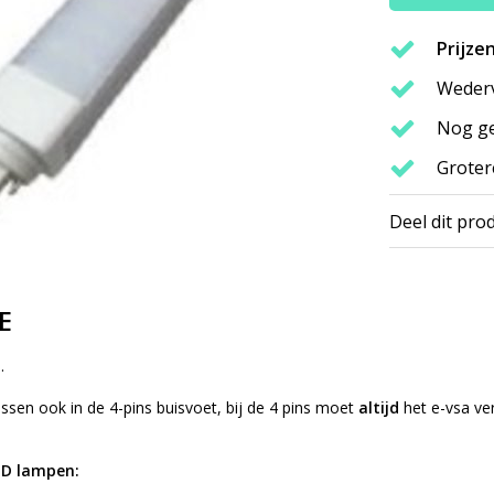
Prijze
Wederv
Nog ge
Groter
Deel dit pro
E
.
sen ook in de 4-pins buisvoet, bij de 4 pins moet
altijd
het e-vsa ve
LED lampen: