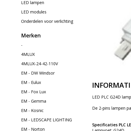
LED lampen
LED modules
Onderdelen voor verlichting
Merken
-
4MLUX
4MLUX-24-42-110V
EM - DW Windsor
EM - Eulux
INFORMATI
EM - Fox Lux
LED PLC G24D lamp
EM - Gemma
De 2-pins lampen pas
EM - Kosnic
EM - LEDSCAPE LIGHTING
Specificaties PLC 
EM - Norton
Lampvoet: G24D