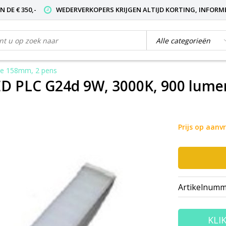
 DE € 350,-
WEDERVERKOPERS KRIJGEN ALTIJD KORTING, INFORM
te 158mm, 2 pens
 PLC G24d 9W, 3000K, 900 lumen
Prijs op aanv
Artikelnumm
KLI