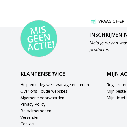
VRAAG OFFERT
MI
S
G
E
E
A
C
TI
N
INSCHRIJVEN 
E!
Meld je nu aan voor
producten
KLANTENSERVICE
MIJN A
Hulp en uitleg welk wattage en lumen
Registrere
Over ons - oude websites
Mijn bestel
Algemene voorwaarden
Mijn ticket
Privacy Policy
Betaalmethoden
Verzenden
Contact