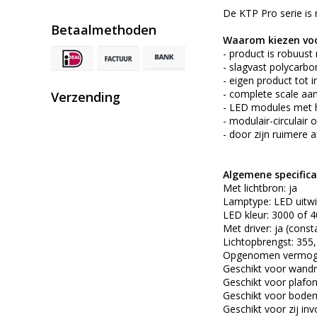
De KTP Pro serie is
Betaalmethoden
Waarom kiezen voo
- product is robuust
- slagvast polycarbo
- eigen product tot i
- complete scale aan
Verzending
- LED modules met 
- modulair-circulair
- door zijn ruimere 
Algemene specificat
Met lichtbron: ja
Lamptype: LED uitwi
LED kleur: 3000 of 4
Met driver: ja (cons
Lichtopbrengst: 355,
Opgenomen vermogen:
Geschikt voor wand
Geschikt voor plafo
Geschikt voor bodem
Geschikt voor zij inv