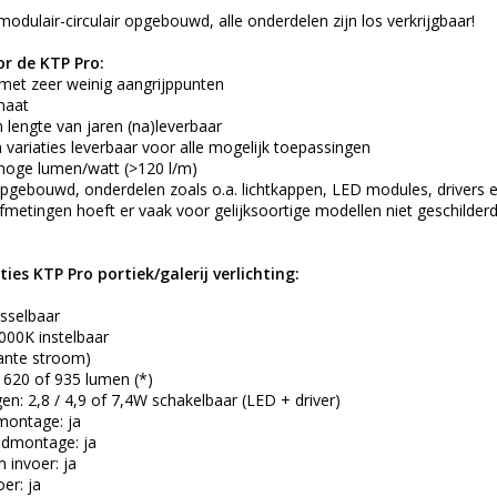
modulair-circulair
opgebouwd, alle onderdelen zijn los verkrijgbaar!
r de KTP Pro:
 met zeer weinig aangrijppunten
naat
n lengte van jaren (na)leverbaar
 variaties leverbaar voor alle mogelijk toepassingen
hoge lumen/watt (>120 l/m)
 opgebouwd, onderdelen zoals o.a. lichtkappen, LED modules, drivers e
afmetingen hoeft er vaak voor gelijksoortige modellen niet geschilder
ies KTP Pro portiek/galerij verlichting:
sselbaar
000K instelbaar
tante stroom)
 620 of 935 lumen (*)
 2,8 / 4,9 of 7,4W schakelbaar (LED + driver)
montage: ja
ndmontage: ja
 invoer: ja
oer: ja