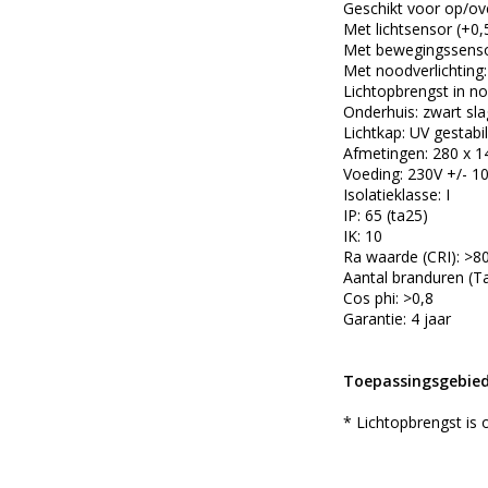
Geschikt voor op/ov
Met lichtsensor (+0
Met bewegingssenso
Met noodverlichting:
Lichtopbrengst in noo
Onderhuis: zwart sl
Lichtkap: UV gestabi
Afmetingen: 280 x 1
Voeding: 230V +/- 
Isolatieklasse: I
IP: 65 (ta25)
IK: 10
Ra waarde (CRI): >8
Aantal branduren (T
Cos phi: >0,8
Garantie: 4 jaar
Toepassingsgebied
* Lichtopbrengst is 