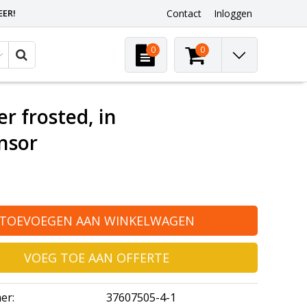
EER!
Contact
Inloggen
0
0
r frosted, in
nsor
TOEVOEGEN AAN WINKELWAGEN
VOEG TOE AAN OFFERTE
er:
37607505-4-1