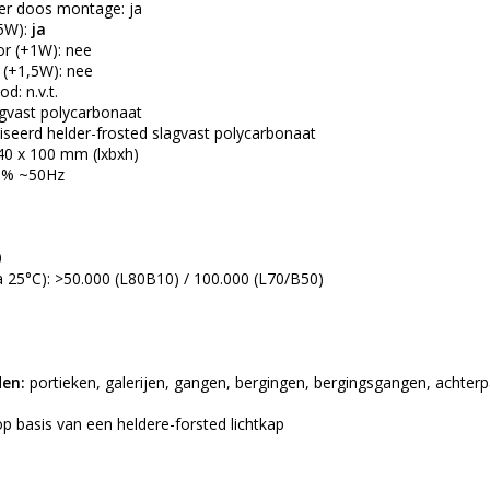
er doos montage: ja
,5W):
ja
r (+1W): nee
 (+1,5W): nee
d: n.v.t.
agvast polycarbonaat
liseerd helder-frosted slagvast polycarbonaat
40 x 100 mm (lxbxh)
10% ~50Hz
0
a 25°C): >50.000 (L80B10) / 100.000 (L70/B50)
en:
portieken, galerijen, gangen, bergingen, bergingsgangen, achterp
op basis van een heldere-forsted lichtkap