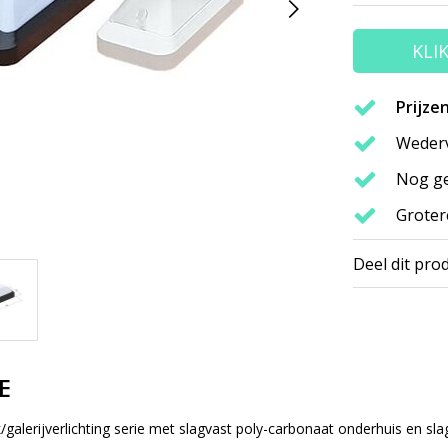
KLI
Prijze
Wederv
Nog ge
Groter
Deel dit pro
E
galerijverlichting serie met slagvast poly-carbonaat onderhuis en sla