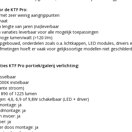
r de KTF Pro:
 met zeer weinig aangrijppunten
naat
n lengte van jaren (na)leverbaar
 variaties leverbaar voor alle mogelijk toepassingen
hoge lumen/watt (>120 l/m)
 opgebouwd, onderdelen zoals o.a. lichtkappen, LED modules, drivers e
afmetingen hoeft er vaak voor gelijksoortige modellen niet geschilder
ies KTF Pro portiek/galerij verlichting:
sselbaar
000K instelbaar
tante stroom)
, 890 of 1225 lumen
 4,6, 6,9 of 9,8W schakelbaar (LED + driver)
montage: ja
ndmontage: ja
 invoer: ja
oer: ja
er doos montage: ja