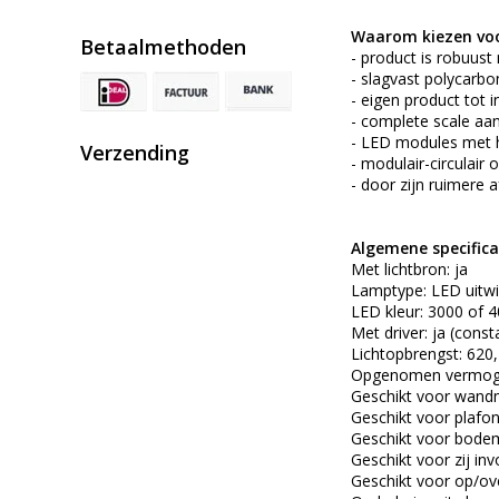
Waarom kiezen voo
Betaalmethoden
- product is robuust
- slagvast polycarbo
- eigen product tot i
- complete scale aan
- LED modules met 
Verzending
- modulair-circulair
- door zijn ruimere 
Algemene specificat
Met lichtbron: ja
Lamptype: LED uitwi
LED kleur: 3000 of 4
Met driver: ja (cons
Lichtopbrengst: 620
Opgenomen vermogen:
Geschikt voor wand
Geschikt voor plafo
Geschikt voor bodem
Geschikt voor zij inv
Geschikt voor op/ov