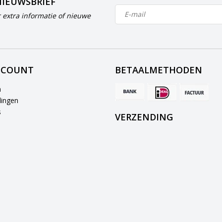
NIEUWSBRIEF
 extra informatie of nieuwe
CCOUNT
BETAALMETHODEN
n
lingen
s
VERZENDING