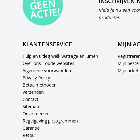
N
INSCHRIJVEN 
E!
Meld je nu aan voor
producten
KLANTENSERVICE
MIJN A
Hulp en uitleg welk wattage en lumen
Registrere
Over ons - oude websites
Mijn bestel
Algemene voorwaarden
Mijn ticket
Privacy Policy
Betaalmethoden
Verzenden
Contact
Sitemap
Onze merken
Regelgeving pictogrammen
Garantie
Retour