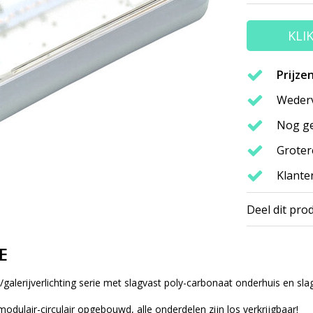
KLI
Prijze
Wederv
Nog ge
Groter
Klante
Deel dit pro
E
galerijverlichting serie met slagvast poly-carbonaat onderhuis en sla
modulair-circulair
opgebouwd, alle onderdelen zijn los verkrijgbaar!