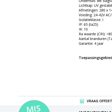
Onderhuis: wit slagv
Lichtkap: UV gestabi
Afmetingen: 280 x 1
Voeding: 24-42V AC
Isolatieklasse: I
IP: 65 (ta25)
IK: 10
Ra waarde (CRI): >8
Aantal branduren (T
Garantie: 4 jaar
Toepassingsgebied
VRAAG OFFERT
MI
S
G
E
E
A
C
TI