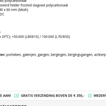
ast polycarbonaat
liseerd helder frosted slagvast polycarbonaat
40 x 60 mm (lxbxh)
/DC
0
a 25°C): >50.000 (L80B10) / 100.000 (L70/B50)
en:
portieken, galerijen, gangen, bergingen, bergingsgangen, achterp
E AAN!
GRATIS VERZENDING BOVEN DE € 350,-
WEDERV