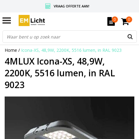
VRAAG OFFERTE AAN!
GRATIS VERZENDING BOVEN DE € 350,-
0
0
WEDERVERKOPERS KRIJGEN ALTIJD KORTING, INFORMEER!
Home
/
Icona-XS, 48,9W, 2200K, 5516 lumen, in RAL 9023
4MLUX Icona-XS, 48,9W,
2200K, 5516 lumen, in RAL
9023