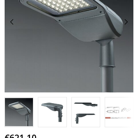
€621,10