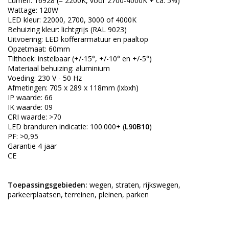
Lumen: 16928 (= 2200K, voor 2700-4000K + ca. 5%)
Wattage: 120W
LED kleur: 22000, 2700, 3000 of 4000K
Behuizing kleur: lichtgrijs (RAL 9023)
Uitvoering: LED kofferarmatuur en paaltop
Opzetmaat: 60mm
Tilthoek: instelbaar (+/-15°, +/-10° en +/-5°)
Materiaal behuizing: aluminium
Voeding: 230 V - 50 Hz
Afmetingen: 705 x 289 x 118mm (lxbxh)
IP waarde: 66
IK waarde: 09
CRI waarde: >70
LED branduren indicatie: 100.000+ (
L90B10
)
PF: >0,95
Garantie 4 jaar
CE
Toepassingsgebieden:
wegen, straten, rijkswegen,
parkeerplaatsen, terreinen, pleinen, parken