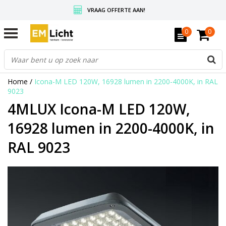
VRAAG OFFERTE AAN!
GRATIS VERZENDING BOVEN DE € 350,-
0
0
WEDERVERKOPERS KRIJGEN ALTIJD KORTING, INFORMEER!
Home
/
Icona-M LED 120W, 16928 lumen in 2200-4000K, in RAL
9023
4MLUX Icona-M LED 120W,
16928 lumen in 2200-4000K, in
RAL 9023