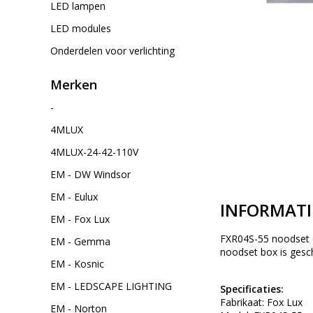
LED lampen
LED modules
Onderdelen voor verlichting
Merken
-
4MLUX
4MLUX-24-42-110V
EM - DW Windsor
EM - Eulux
INFORMATI
EM - Fox Lux
FXR04S-55 noodset e
EM - Gemma
noodset box is gesc
EM - Kosnic
EM - LEDSCAPE LIGHTING
Specificaties:
Fabrikaat: Fox Lux
EM - Norton