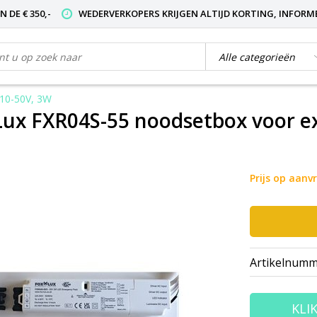
 DE € 350,-
WEDERVERKOPERS KRIJGEN ALTIJD KORTING, INFORM
 10-50V, 3W
Lux FXR04S-55 noodsetbox voor ex
Prijs op aanv
Artikelnumm
KLI