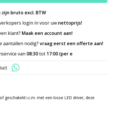
n zijn bruto excl. BTW
erkopers login in voor uw
nettoprijs!
en klant?
Maak een account aan!
e aantallen nodig?
vraag eerst een offerte aan!
nservice van
08:30
tot
17:00 (per e
duct
f geschakeld i.c.m. met een losse LED driver, deze
.