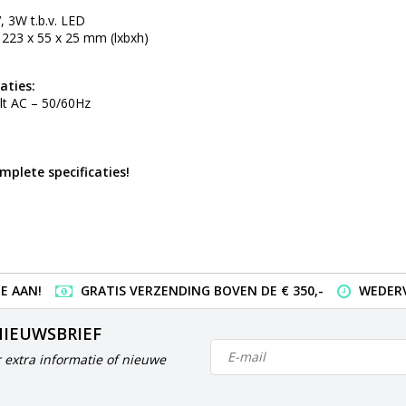
, 3W t.b.v. LED
 223 x 55 x 25 mm (lxbxh)
aties:
lt AC – 50/60Hz
omplete specificaties!
E AAN!
GRATIS VERZENDING BOVEN DE € 350,-
WEDERV
NIEUWSBRIEF
 extra informatie of nieuwe