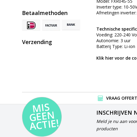
Model: FXR04S-55
Inverter type: 10-50V
Betaalmethoden
Afmetingen inverter:
Technische specific
Voeding: 220-240 Vo
Autonomie: 3 uur
Verzending
Batterij Type: Li-ion
Klik hier voor de c
VRAAG OFFERT
MI
S
G
E
E
A
C
TI
N
INSCHRIJVEN 
E!
Meld je nu aan voor
producten