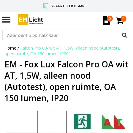
VRAAG OFFERTE AAN!
GRATIS VERZENDING BOVEN DE € 350,-
0
0
WEDERVERKOPERS KRIJGEN ALTIJD KORTING, INFORMEER!
Home
/
Falcon Pro OA wit AT, 1,5W, alleen nood (Autotest),
open ruimte, OA 150 lumen, IP20
EM - Fox Lux Falcon Pro OA wit
AT, 1,5W, alleen nood
(Autotest), open ruimte, OA
150 lumen, IP20