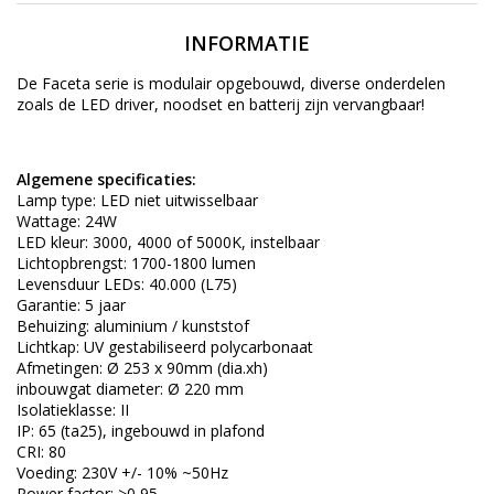
INFORMATIE
De Faceta serie is
modulair
opgebouwd, diverse onderdelen
zoals de LED driver, noodset en batterij zijn vervangbaar!
Algemene specificaties:
Lamp type: LED niet uitwisselbaar
Wattage: 24W
LED kleur: 3000, 4000 of 5000K, instelbaar
Lichtopbrengst: 1700-1800 lumen
Levensduur LEDs: 40.000 (L75)
Garantie: 5 jaar
Behuizing: aluminium / kunststof
Lichtkap: UV gestabiliseerd polycarbonaat
Afmetingen: Ø 253 x 90mm (dia.xh)
inbouwgat diameter: Ø 220 mm
Isolatieklasse: II
IP: 65 (ta25), ingebouwd in plafond
CRI: 80
Voeding: 230V +/- 10% ~50Hz
Power factor: >0,95