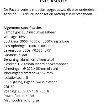
INFORMATIE
De Faceta serie is
modulair
opgebouwd, diverse onderdelen
zoals de LED driver, noodset en batterij zijn vervangbaar!
Algemene specificaties:
Lamp type: LED niet uitwisselbaar
Wattage: 16W
LED kleur: 3000, 4000 of 5000K, instelbaar
Lichtopbrengst: 1000-1100 lumen
Levensduur LEDs: 40.000 (L75)
Garantie: 5 jaar
Behuizing: aluminium / kunststof
Lichtkap: UV gestabiliseerd polycarbonaat
Afmetingen: Ø 202 x 88mm (dia.xh)
inbouwgat diameter: Ø 162 mm
Isolatieklasse: II
IP: 65 (ta25), ingebouwd in plafond
CRI: 80
Voeding: 230V +/- 10% ~50Hz
Power factor: >0,95
Met noodverlichting: ja