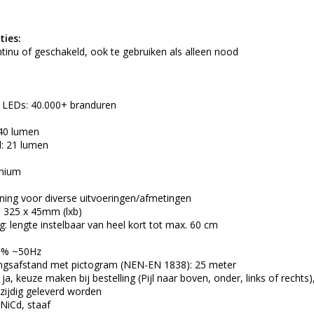
ties:
tinu of geschakeld, ook te gebruiken als alleen nood
e LEDs: 40.000+ branduren
 40 lumen
: 21 lumen
inium
ening voor diverse uitvoeringen/afmetingen
: 325 x 45mm (lxb)
ng: lengte instelbaar van heel kort tot max. 60 cm
10% ~50Hz
ingsafstand met pictogram (NEN-EN 1838): 25 meter
t: ja, keuze maken bij bestelling (Pijl naar boven, onder, links of rec
zijdig geleverd worden
 NiCd, staaf