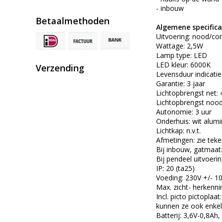
- inbouw
Betaalmethoden
Algemene specifica
Uitvoering: nood/con
Wattage: 2,5W
Lamp type: LED
LED kleur: 6000K
Verzending
Levensduur indicati
Garantie: 3 jaar
Lichtopbrengst net:
Lichtopbrengst nood
Autonomie: 3 uur
Onderhuis: wit alum
Lichtkap: n.v.t.
Afmetingen: zie tek
Bij inbouw, gatmaat
Bij pendeel uitvoeri
IP: 20 (ta25)
Voeding: 230V +/- 
Max. zicht- herkenn
Incl. picto pictoplaa
kunnen ze ook enkel
Batterij: 3,6V-0,8Ah,