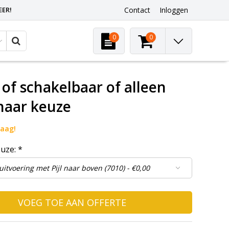
EER!
Contact
Inloggen
0
0
of schakelbaar of alleen
 naar keuze
raag!
euze:
*
VOEG TOE AAN OFFERTE