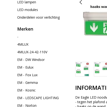
LED lampen
LED modules
Onderdelen voor verlichting
Merken
-
4MLUX
4MLUX-24-42-110V
EM - DW Windsor
EM - Eulux
EM - Fox Lux
EM - Gemma
INFORMATI
EM - Kosnic
De Eagle LED noodver
EM - LEDSCAPE LIGHTING
- tegen het plafond 
EM - Norton
- haaks op de wand