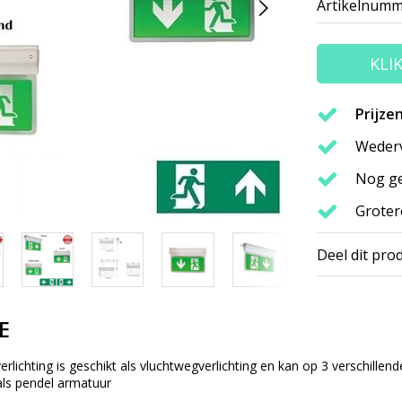
Artikelnumm
KLI
Prijze
Wederv
Nog ge
Groter
Deel dit pro
E
lichting is geschikt als vluchtwegverlichting en kan op 3 verschill
als pendel armatuur