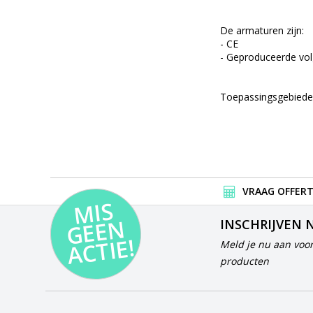
De armaturen zijn:
- CE
- Geproduceerde vo
Toepassingsgebieden:
VRAAG OFFERT
MI
S
G
E
E
A
C
TI
N
INSCHRIJVEN 
E!
Meld je nu aan voor
producten