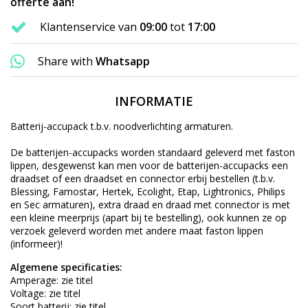
offerte aan!
Klantenservice van
09:00
tot
17:00
Share with
Whatsapp
INFORMATIE
Batterij-accupack t.b.v. noodverlichting armaturen.
De batterijen-accupacks worden standaard geleverd met faston
lippen, desgewenst kan men voor de batterijen-accupacks een
draadset of een draadset en connector erbij bestellen (t.b.v.
Blessing, Famostar, Hertek, Ecolight, Etap, Lightronics, Philips
en Sec armaturen), extra draad en draad met connector is met
een kleine meerprijs (apart bij te bestelling), ook kunnen ze op
verzoek geleverd worden met andere maat faston lippen
(informeer)!
Algemene specificaties:
Amperage: zie titel
Voltage: zie titel
Soort batterij: zie titel