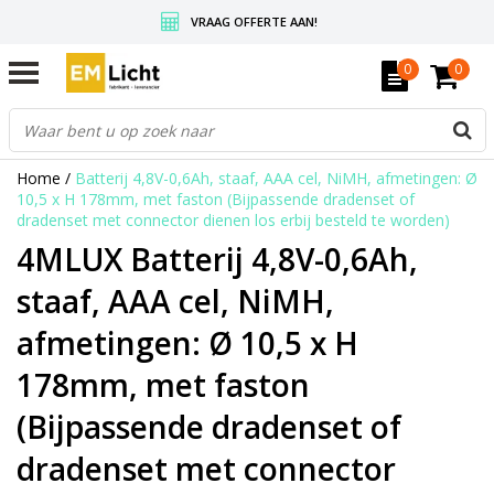
VRAAG OFFERTE AAN!
GRATIS VERZENDING BOVEN DE € 350,-
0
0
WEDERVERKOPERS KRIJGEN ALTIJD KORTING, INFORMEER!
Home
/
Batterij 4,8V-0,6Ah, staaf, AAA cel, NiMH, afmetingen: Ø
10,5 x H 178mm, met faston (Bijpassende dradenset of
dradenset met connector dienen los erbij besteld te worden)
4MLUX Batterij 4,8V-0,6Ah,
staaf, AAA cel, NiMH,
afmetingen: Ø 10,5 x H
178mm, met faston
(Bijpassende dradenset of
dradenset met connector