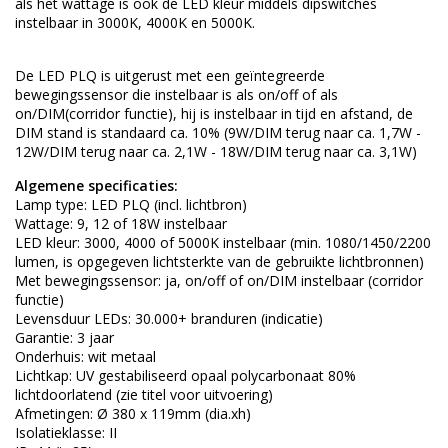
als het wattage is ook de LED kleur middels dipswitches
instelbaar in 3000K, 4000K en 5000K.
De LED PLQ is uitgerust met een geïntegreerde
bewegingssensor die instelbaar is als on/off of als
on/DIM(corridor functie), hij is instelbaar in tijd en afstand, de
DIM stand is standaard ca. 10% (9W/DIM terug naar ca. 1,7W -
12W/DIM terug naar ca. 2,1W - 18W/DIM terug naar ca. 3,1W)
Algemene specificaties:
Lamp type: LED PLQ (incl. lichtbron)
Wattage: 9, 12 of 18W instelbaar
LED kleur: 3000, 4000 of 5000K instelbaar (min. 1080/1450/2200
lumen, is opgegeven lichtsterkte van de gebruikte lichtbronnen)
Met bewegingssensor: ja, on/off of on/DIM instelbaar (corridor
functie)
Levensduur LEDs: 30.000+ branduren (indicatie)
Garantie: 3 jaar
Onderhuis: wit metaal
Lichtkap: UV gestabiliseerd opaal polycarbonaat 80%
lichtdoorlatend (zie titel voor uitvoering)
Afmetingen: Ø 380 x 119mm (dia.xh)
Isolatieklasse: II